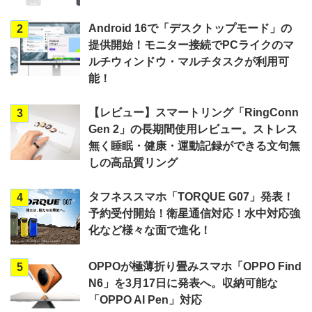
Android 16で「デスクトップモード」の
2
提供開始！モニター接続でPCライクのマ
ルチウィンドウ・マルチタスクが利用可
能！
【レビュー】スマートリング「RingConn
3
Gen 2」の長期間使用レビュー。ストレス
無く睡眠・健康・運動記録ができる文句無
しの高品質リング
タフネススマホ「TORQUE G07」発表！
4
予約受付開始！衛星通信対応！水中対応強
化など様々な面で進化！
OPPOが極薄折り畳みスマホ「OPPO Find
5
N6」を3月17日に発表へ。収納可能な
「OPPO AI Pen」対応