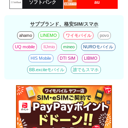
ソフトバンク
au
サブブランド、格安SIM/スマホ
ahamo
LINEMO
ワイモバイル
povo
UQ mobile
IIJmio
mineo
NUROモバイル
HIS Mobile
DTI SIM
LIBMO
BB.exciteモバイル
誰でもスマホ