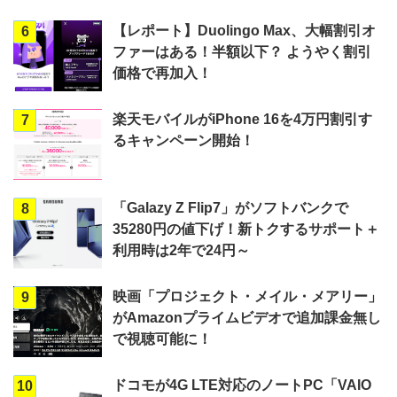
【レポート】Duolingo Max、大幅割引オ
6
ファーはある！半額以下？ ようやく割引
価格で再加入！
楽天モバイルがiPhone 16を4万円割引す
7
るキャンペーン開始！
「Galazy Z Flip7」がソフトバンクで
8
35280円の値下げ！新トクするサポート＋
利用時は2年で24円～
映画「プロジェクト・メイル・メアリー」
9
がAmazonプライムビデオで追加課金無し
で視聴可能に！
ドコモが4G LTE対応のノートPC「VAIO
10