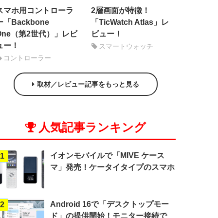
スマホ用コントローラ
2層画面が特徴！
ー「Backbone
「TicWatch Atlas」レ
One（第2世代）」レビ
ビュー！
ュー！
スマートウォッチ
コントローラー
取材／レビュー記事をもっと見る
人気記事ランキング
イオンモバイルで「MIVE ケース
1
マ」発売！ケータイタイプのスマホ
Android 16で「デスクトップモー
2
ド」の提供開始！モニター接続で