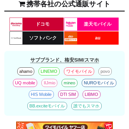
携帯各社の公式通販サイト
ドコモ
楽天モバイル
ソフトバンク
au
サブブランド、格安SIM/スマホ
ahamo
LINEMO
ワイモバイル
povo
UQ mobile
IIJmio
mineo
NUROモバイル
HIS Mobile
DTI SIM
LIBMO
BB.exciteモバイル
誰でもスマホ