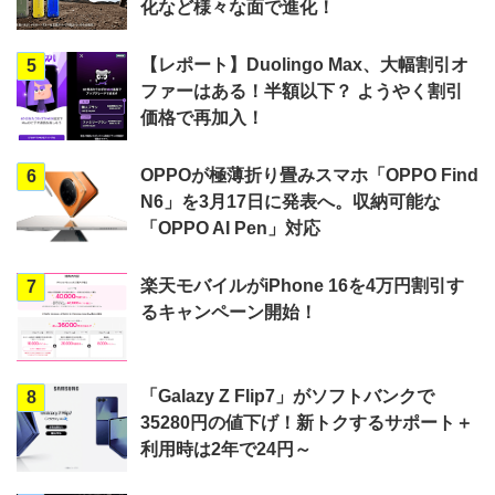
化など様々な面で進化！
【レポート】Duolingo Max、大幅割引オ
5
ファーはある！半額以下？ ようやく割引
価格で再加入！
OPPOが極薄折り畳みスマホ「OPPO Find
6
N6」を3月17日に発表へ。収納可能な
「OPPO AI Pen」対応
楽天モバイルがiPhone 16を4万円割引す
7
るキャンペーン開始！
「Galazy Z Flip7」がソフトバンクで
8
35280円の値下げ！新トクするサポート＋
利用時は2年で24円～