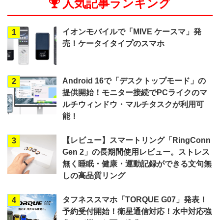
人気記事ランキング
イオンモバイルで「MIVE ケースマ」発
1
売！ケータイタイプのスマホ
Android 16で「デスクトップモード」の
2
提供開始！モニター接続でPCライクのマ
ルチウィンドウ・マルチタスクが利用可
能！
【レビュー】スマートリング「RingConn
3
Gen 2」の長期間使用レビュー。ストレス
無く睡眠・健康・運動記録ができる文句無
しの高品質リング
タフネススマホ「TORQUE G07」発表！
4
予約受付開始！衛星通信対応！水中対応強