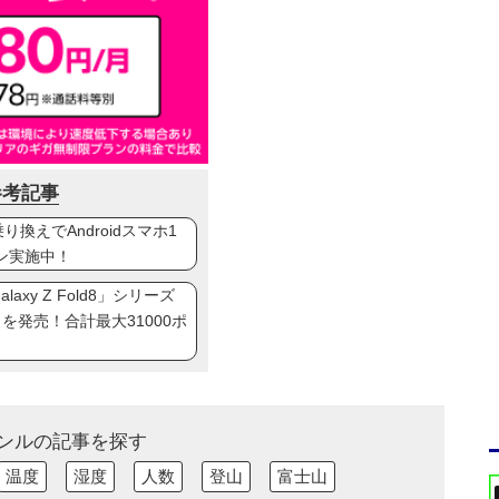
参考記事
換えでAndroidスマホ1
ン実施中！
axy Z Fold8」シリーズ
ip8」を発売！合計最大31000ポ
ンルの記事を探す
温度
湿度
人数
登山
富士山