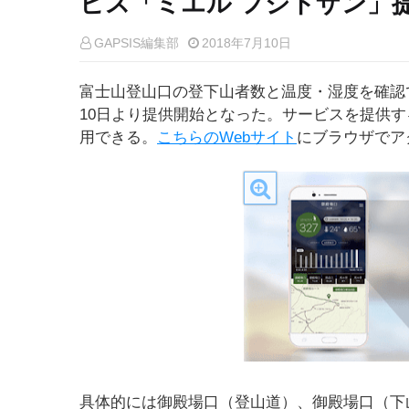
ビス「ミエル フジトザン」
GAPSIS編集部
2018年7月10日
富士山登山口の登下山者数と温度・湿度を確認で
10日より提供開始となった。サービスを提供す
用できる。
こちらのWebサイト
にブラウザでア
具体的には御殿場口（登山道）、御殿場口（下山