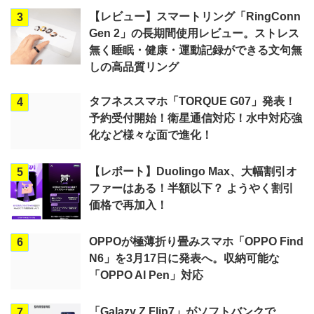
【レビュー】スマートリング「RingConn
3
Gen 2」の長期間使用レビュー。ストレス
無く睡眠・健康・運動記録ができる文句無
しの高品質リング
タフネススマホ「TORQUE G07」発表！
4
予約受付開始！衛星通信対応！水中対応強
化など様々な面で進化！
【レポート】Duolingo Max、大幅割引オ
5
ファーはある！半額以下？ ようやく割引
価格で再加入！
OPPOが極薄折り畳みスマホ「OPPO Find
6
N6」を3月17日に発表へ。収納可能な
「OPPO AI Pen」対応
「Galazy Z Flip7」がソフトバンクで
7