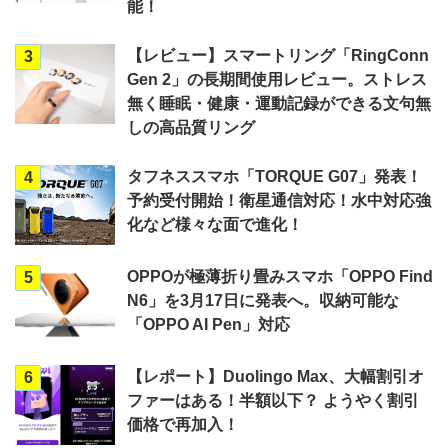
能！
【レビュー】スマートリング「RingConn
3
Gen 2」の長期間使用レビュー。ストレス
無く睡眠・健康・運動記録ができる文句無
しの高品質リング
タフネススマホ「TORQUE G07」発表！
4
予約受付開始！衛星通信対応！水中対応強
化など様々な面で進化！
OPPOが極薄折り畳みスマホ「OPPO Find
5
N6」を3月17日に発表へ。収納可能な
「OPPO AI Pen」対応
【レポート】Duolingo Max、大幅割引オ
6
ファーはある！半額以下？ ようやく割引
価格で再加入！