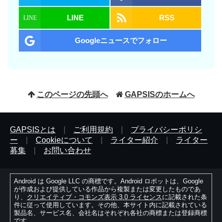
LINE
RSS
Googleニュースでフォロー
このページの先頭へ
GAPSISのホームへ
GAPSISとは
|
ご利用規約
|
プライバシーポリシ
ー
|
Cookieについて
|
ライター紹介
|
ライター
募集
|
お問い合わせ
Android は Google LLC の商標です。Android ロボットは、Google
が作成および提供している作品から複製または変更したものであ
り、
クリエイティブ・コモンズ表示 3.0 ライセンス
に記載された条
件に従って使用しています。その他、本サイト内に記載されている
製品名、サービス名、会社名はそれぞれ各社の商標または登録商標
です。