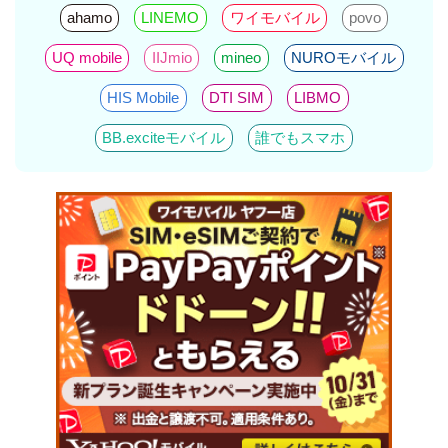
ahamo
LINEMO
ワイモバイル
povo
UQ mobile
IIJmio
mineo
NUROモバイル
HIS Mobile
DTI SIM
LIBMO
BB.exciteモバイル
誰でもスマホ