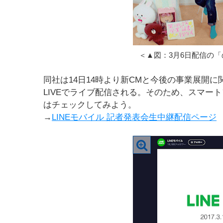
＜▲図：3月6日配信の
同社は14日14時より新CMと今後の事業展開に
LIVEでライブ配信される。そのため、スマー
はチェックしてみよう。
→
LINEモバイル 記者発表会生中継配信ページ