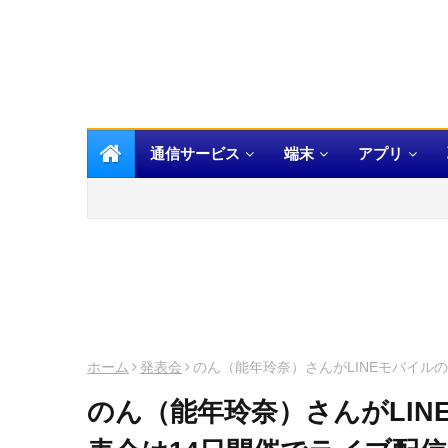
通信サービス
端末
アプリ
ホーム
発表会
のん（能年玲奈）さんがLINEモバイル
のん（能年玲奈）さんがLIN