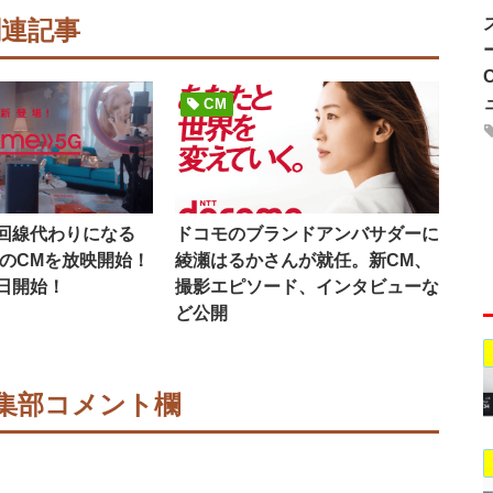
関連記事
CM
回線代わりになる
ドコモのブランドアンバサダーに
G」のCMを放映開始！
綾瀬はるかさんが就任。新CM、
日開始！
撮影エピソード、インタビューな
ど公開
集部コメント欄