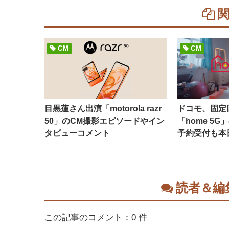
CM
CM
目黒蓮さん出演「motorola razr
ドコモ、固定
50」のCM撮影エピソードやイン
「home 5
タビューコメント
予約受付も本
読者＆編
この記事のコメント：0 件