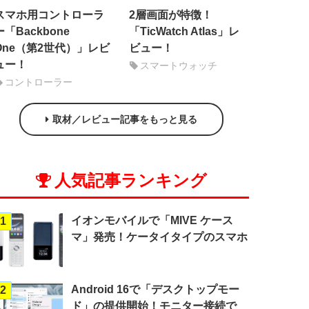
スマホ用コントローラ
2層画面が特徴！
ー「Backbone
「TicWatch Atlas」レ
One（第2世代）」レビ
ビュー！
ュー！
スマートウォッチ
コントローラー
取材／レビュー記事をもっと見る
人気記事ランキング
イオンモバイルで「MIVE ケース
1
マ」発売！ケータイタイプのスマホ
Android 16で「デスクトップモー
2
ド」の提供開始！モニター接続で