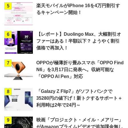
楽天モバイルがiPhone 16を4万円割引す
5
るキャンペーン開始！
【レポート】Duolingo Max、大幅割引オ
6
ファーはある！半額以下？ ようやく割引
価格で再加入！
OPPOが極薄折り畳みスマホ「OPPO Find
7
N6」を3月17日に発表へ。収納可能な
「OPPO AI Pen」対応
「Galazy Z Flip7」がソフトバンクで
8
35280円の値下げ！新トクするサポート＋
利用時は2年で24円～
映画「プロジェクト・メイル・メアリー」
9
がAmazonプライムビデオで追加課金無し