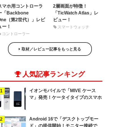
スマホ用コントローラ
2層画面が特徴！
ー「Backbone
「TicWatch Atlas」レ
One（第2世代）」レビ
ビュー！
ュー！
スマートウォッチ
コントローラー
取材／レビュー記事をもっと見る
人気記事ランキング
イオンモバイルで「MIVE ケース
1
マ」発売！ケータイタイプのスマホ
Android 16で「デスクトップモー
2
ド」の提供開始！モニター接続で