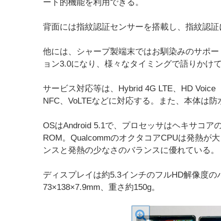
ート的機能を利用できる。
背面には指紋認証センサーを搭載し、指紋認証
他には、シャープ製端末ではお馴染みのサポー
ョン3.0になり、様々なタイミングで語りかけ
サービス対応等は、Hybrid 4G LTE、HD V
NFC、VoLTEなどに対応する。また、本体は
OSはAndroid 5.1で、プロセッサはヘキサコアのQ
ROM。QualcommのオクタコアCPUは発
ンスと発熱の少なさのバランスに優れている。
ディスプレイは約5.3インチのフルHD解像度の
73×138×7.9mm、重さ約150g。