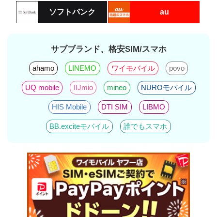
ソフトバンク
au
サブブランド、格安SIM/スマホ
ahamo
LINEMO
ワイモバイル
povo
UQ mobile
IIJmio
mineo
NUROモバイル
HIS Mobile
DTI SIM
LIBMO
BB.exciteモバイル
誰でもスマホ