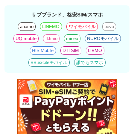
サブブランド、格安SIM/スマホ
ahamo
LINEMO
ワイモバイル
povo
UQ mobile
IIJmio
mineo
NUROモバイル
HIS Mobile
DTI SIM
LIBMO
BB.exciteモバイル
誰でもスマホ