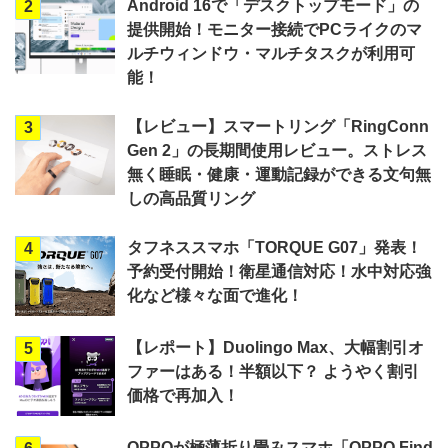
Android 16で「デスクトップモード」の
2
提供開始！モニター接続でPCライクのマ
ルチウィンドウ・マルチタスクが利用可
能！
【レビュー】スマートリング「RingConn
3
Gen 2」の長期間使用レビュー。ストレス
無く睡眠・健康・運動記録ができる文句無
しの高品質リング
タフネススマホ「TORQUE G07」発表！
4
予約受付開始！衛星通信対応！水中対応強
化など様々な面で進化！
【レポート】Duolingo Max、大幅割引オ
5
ファーはある！半額以下？ ようやく割引
価格で再加入！
OPPOが極薄折り畳みスマホ「OPPO Find