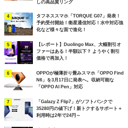
しの高品質リング
タフネススマホ「TORQUE G07」発表！
4
予約受付開始！衛星通信対応！水中対応強
化など様々な面で進化！
【レポート】Duolingo Max、大幅割引オ
5
ファーはある！半額以下？ ようやく割引
価格で再加入！
OPPOが極薄折り畳みスマホ「OPPO Find
6
N6」を3月17日に発表へ。収納可能な
「OPPO AI Pen」対応
「Galazy Z Flip7」がソフトバンクで
7
35280円の値下げ！新トクするサポート＋
利用時は2年で24円～