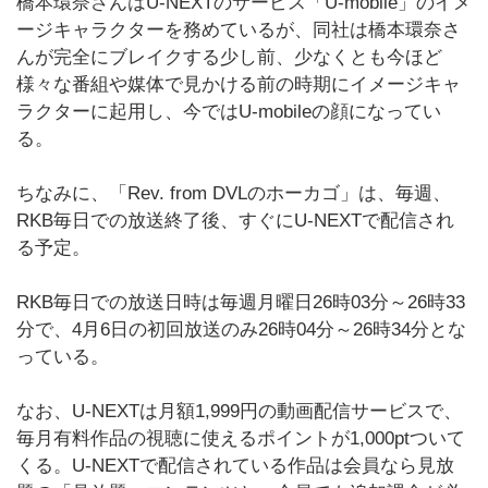
橋本環奈さんはU-NEXTのサービス「U-mobile」のイメ
ージキャラクターを務めているが、同社は橋本環奈さ
んが完全にブレイクする少し前、少なくとも今ほど
様々な番組や媒体で見かける前の時期にイメージキャ
ラクターに起用し、今ではU-mobileの顔になってい
る。
ちなみに、「Rev. from DVLのホーカゴ」は、毎週、
RKB毎日での放送終了後、すぐにU-NEXTで配信され
る予定。
RKB毎日での放送日時は毎週月曜日26時03分～26時33
分で、4月6日の初回放送のみ26時04分～26時34分とな
っている。
なお、U-NEXTは月額1,999円の動画配信サービスで、
毎月有料作品の視聴に使えるポイントが1,000ptついて
くる。U-NEXTで配信されている作品は会員なら見放