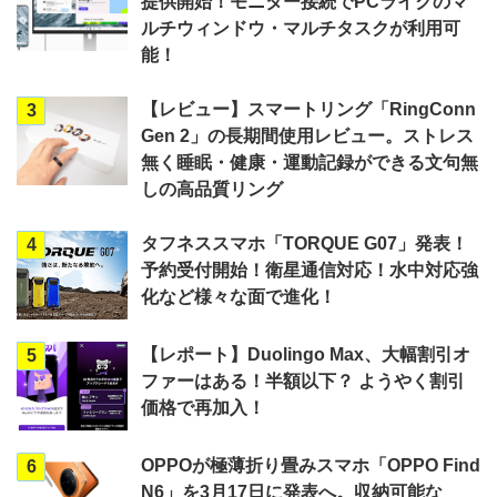
提供開始！モニター接続でPCライクのマ
ルチウィンドウ・マルチタスクが利用可
能！
【レビュー】スマートリング「RingConn
3
Gen 2」の長期間使用レビュー。ストレス
無く睡眠・健康・運動記録ができる文句無
しの高品質リング
タフネススマホ「TORQUE G07」発表！
4
予約受付開始！衛星通信対応！水中対応強
化など様々な面で進化！
【レポート】Duolingo Max、大幅割引オ
5
ファーはある！半額以下？ ようやく割引
価格で再加入！
OPPOが極薄折り畳みスマホ「OPPO Find
6
N6」を3月17日に発表へ。収納可能な