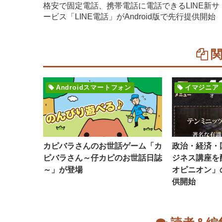
格安で固定電話、携帯電話に電話できるLINE新サ
ービス「LINE電話」がAndroid版で先行提供開始
Androidスマートフォン
イマジニア
カピバラさんのお世話ゲーム「カ
政治・経済・
ピバラさん～仔カピのお世話日誌
ジネス講座を配
～」が登場
オピニオン」
供開始