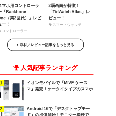
スマホ用コントローラ
2層画面が特徴！
ー「Backbone
「TicWatch Atlas」レ
One（第2世代）」レビ
ビュー！
ュー！
スマートウォッチ
コントローラー
取材／レビュー記事をもっと見る
人気記事ランキング
イオンモバイルで「MIVE ケース
1
マ」発売！ケータイタイプのスマホ
Android 16で「デスクトップモー
2
ド」の提供開始！モニター接続で