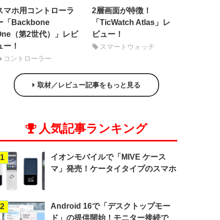
スマホ用コントローラ
2層画面が特徴！
ー「Backbone
「TicWatch Atlas」レ
One（第2世代）」レビ
ビュー！
ュー！
スマートウォッチ
コントローラー
取材／レビュー記事をもっと見る
人気記事ランキング
イオンモバイルで「MIVE ケース
1
マ」発売！ケータイタイプのスマホ
Android 16で「デスクトップモー
2
ド」の提供開始！モニター接続で