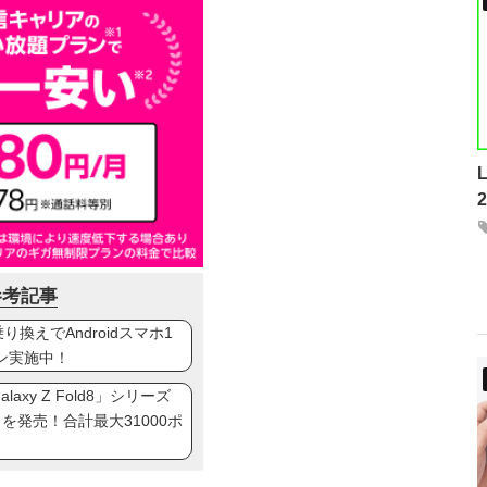
参考記事
換えでAndroidスマホ1
ン実施中！
axy Z Fold8」シリーズ
ip8」を発売！合計最大31000ポ