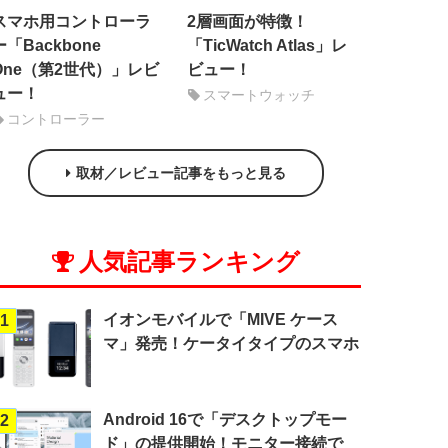
スマホ用コントローラ
2層画面が特徴！
ー「Backbone
「TicWatch Atlas」レ
One（第2世代）」レビ
ビュー！
ュー！
スマートウォッチ
コントローラー
取材／レビュー記事をもっと見る
人気記事ランキング
イオンモバイルで「MIVE ケース
1
マ」発売！ケータイタイプのスマホ
Android 16で「デスクトップモー
2
ド」の提供開始！モニター接続で