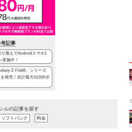
参考記事
換えでAndroidスマホ1
ン実施中！
axy Z Fold8」シリーズ
ip8」を発売！合計最大31000ポ
ンルの記事を探す
ソフトバンク
料金