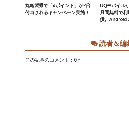
丸亀製麺で「dポイント」が2倍
UQモバイルがA
付与されるキャンペーン実施！
月間無料で利
供。Andro
読者＆編
この記事のコメント：0 件