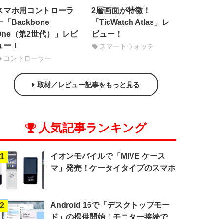
スマホ用コントローラ
2層画面が特徴！
ー「Backbone
「TicWatch Atlas」レ
One（第2世代）」レビ
ビュー！
ュー！
スマートウォッチ
コントローラー
取材／レビュー記事をもっと見る
人気記事ランキング
イオンモバイルで「MIVE ケース
1
マ」発売！ケータイタイプのスマホ
Android 16で「デスクトップモー
2
ド」の提供開始！モニター接続で