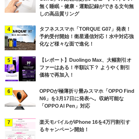
無く睡眠・健康・運動記録ができる文句無
しの高品質リング
タフネススマホ「TORQUE G07」発表！
4
予約受付開始！衛星通信対応！水中対応強
化など様々な面で進化！
【レポート】Duolingo Max、大幅割引オ
5
ファーはある！半額以下？ ようやく割引
価格で再加入！
OPPOが極薄折り畳みスマホ「OPPO Find
6
N6」を3月17日に発表へ。収納可能な
「OPPO AI Pen」対応
楽天モバイルがiPhone 16を4万円割引す
7
るキャンペーン開始！