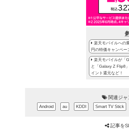
楽天モバイルへの乗り
円の特価キャンペー
楽天モバイルが「Gal
と「Galaxy Z Fl
イント還元など！
関連ジャ
Android
au
KDDI
Smart TV Stick
記事をS