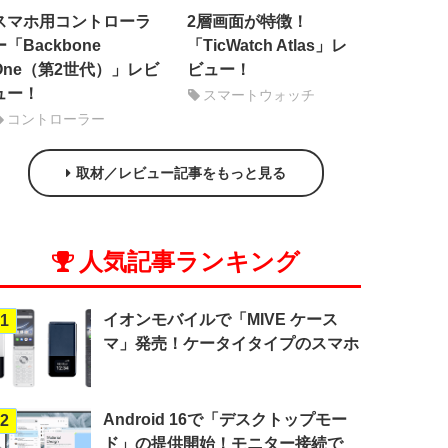
スマホ用コントローラ
2層画面が特徴！
ー「Backbone
「TicWatch Atlas」レ
One（第2世代）」レビ
ビュー！
ュー！
スマートウォッチ
コントローラー
取材／レビュー記事をもっと見る
人気記事ランキング
イオンモバイルで「MIVE ケース
1
マ」発売！ケータイタイプのスマホ
Android 16で「デスクトップモー
2
ド」の提供開始！モニター接続で