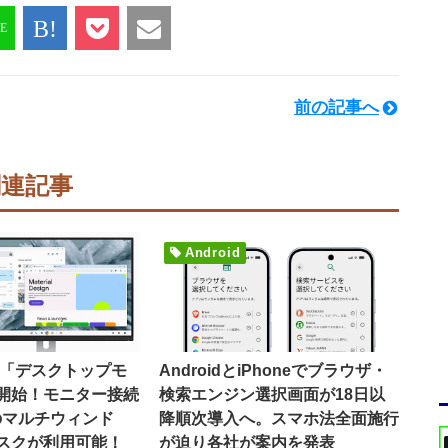
前の記事へ
関連記事
Android
16で「デスクトップモ
AndroidとiPhoneでブラウザ・
開始！モニター接続
検索エンジン選択画面が18日以
のマルチウィンド
降順次導入へ。スマホ法全面施行
スクが利用可能！
が迫り各社が案内を発表