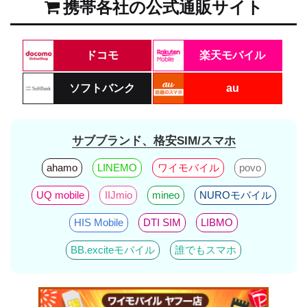
携帯各社の公式通販サイト
ドコモ
楽天モバイル
ソフトバンク
au
サブブランド、格安SIM/スマホ
ahamo
LINEMO
ワイモバイル
povo
UQ mobile
IIJmio
mineo
NUROモバイル
HIS Mobile
DTI SIM
LIBMO
BB.exciteモバイル
誰でもスマホ