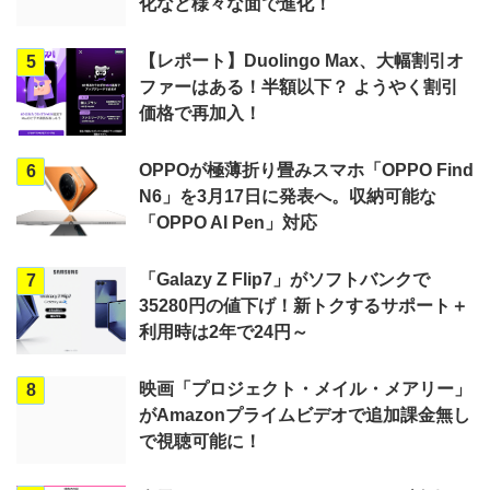
化など様々な面で進化！
【レポート】Duolingo Max、大幅割引オ
5
ファーはある！半額以下？ ようやく割引
価格で再加入！
OPPOが極薄折り畳みスマホ「OPPO Find
6
N6」を3月17日に発表へ。収納可能な
「OPPO AI Pen」対応
「Galazy Z Flip7」がソフトバンクで
7
35280円の値下げ！新トクするサポート＋
利用時は2年で24円～
映画「プロジェクト・メイル・メアリー」
8
がAmazonプライムビデオで追加課金無し
で視聴可能に！