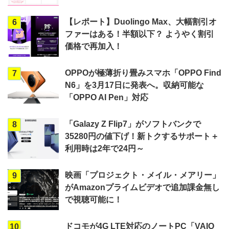
【レポート】Duolingo Max、大幅割引オ
6
ファーはある！半額以下？ ようやく割引
価格で再加入！
OPPOが極薄折り畳みスマホ「OPPO Find
7
N6」を3月17日に発表へ。収納可能な
「OPPO AI Pen」対応
「Galazy Z Flip7」がソフトバンクで
8
35280円の値下げ！新トクするサポート＋
利用時は2年で24円～
映画「プロジェクト・メイル・メアリー」
9
がAmazonプライムビデオで追加課金無し
で視聴可能に！
ドコモが4G LTE対応のノートPC「VAIO
10