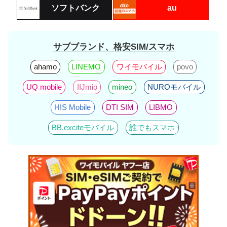
ソフトバンク
au
サブブランド、格安SIM/スマホ
ahamo
LINEMO
ワイモバイル
povo
UQ mobile
IIJmio
mineo
NUROモバイル
HIS Mobile
DTI SIM
LIBMO
BB.exciteモバイル
誰でもスマホ