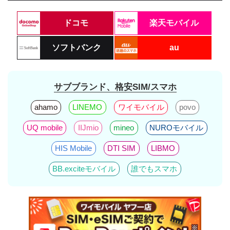
ドコモ
楽天モバイル
ソフトバンク
au
サブブランド、格安SIM/スマホ
ahamo
LINEMO
ワイモバイル
povo
UQ mobile
IIJmio
mineo
NUROモバイル
HIS Mobile
DTI SIM
LIBMO
BB.exciteモバイル
誰でもスマホ