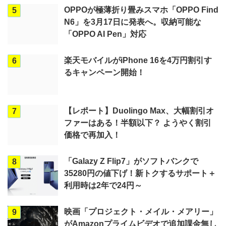
OPPOが極薄折り畳みスマホ「OPPO Find
5
N6」を3月17日に発表へ。収納可能な
「OPPO AI Pen」対応
楽天モバイルがiPhone 16を4万円割引す
6
るキャンペーン開始！
【レポート】Duolingo Max、大幅割引オ
7
ファーはある！半額以下？ ようやく割引
価格で再加入！
「Galazy Z Flip7」がソフトバンクで
8
35280円の値下げ！新トクするサポート＋
利用時は2年で24円～
映画「プロジェクト・メイル・メアリー」
9
がAmazonプライムビデオで追加課金無し