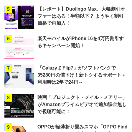
【レポート】Duolingo Max、大幅割引オ
5
ファーはある！半額以下？ ようやく割引
価格で再加入！
楽天モバイルがiPhone 16を4万円割引す
6
るキャンペーン開始！
「Galazy Z Flip7」がソフトバンクで
7
35280円の値下げ！新トクするサポート＋
利用時は2年で24円～
映画「プロジェクト・メイル・メアリー」
8
がAmazonプライムビデオで追加課金無し
で視聴可能に！
OPPOが極薄折り畳みスマホ「OPPO Find
9