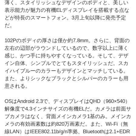
薄く、スタイリッシュなデザインのボディと、美しい
表示能力が魅力の有機ELディスプレイを搭載する点な
どが特長のスマートフォン。3月上旬以降に発売予定
だ。
102Pのボディの厚さは僅か約7.8mm。さらに、背面の
左右の辺部がラウンドしているので、数字以上に薄く
感じ、かつ手に持ちやすくなっている。そして、デザ
イン自体、シンプルでとてもスタイリッシュだ。スカ
イハイブルーのカラーもデザインとマッチしている。
また、よりシックなブラックとシルバーのカラーも用
意される。
OSはAndroid 2.3で、ディスプレイはQHD（960×540）
解像度で4.3インチサイズの有機ELだ。カメラは前面サ
ブカメラはなく、背面メインカメラ1基のみ。メインカ
メラの有効画素数は約820万画素だ。また、Wi-Fi（無
線LAN）はIEEE802.11b/g/n準拠、Bluetoothは2.1+EDR