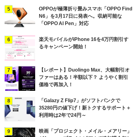
OPPOが極薄折り畳みスマホ「OPPO Find
5
N6」を3月17日に発表へ。収納可能な
「OPPO AI Pen」対応
楽天モバイルがiPhone 16を4万円割引す
6
るキャンペーン開始！
【レポート】Duolingo Max、大幅割引オ
7
ファーはある！半額以下？ ようやく割引
価格で再加入！
「Galazy Z Flip7」がソフトバンクで
8
35280円の値下げ！新トクするサポート＋
利用時は2年で24円～
映画「プロジェクト・メイル・メアリー」
9