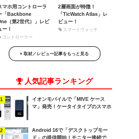
スマホ用コントローラ
2層画面が特徴！
ー「Backbone
「TicWatch Atlas」レ
One（第2世代）」レビ
ビュー！
ュー！
スマートウォッチ
コントローラー
取材／レビュー記事をもっと見る
人気記事ランキング
イオンモバイルで「MIVE ケース
1
マ」発売！ケータイタイプのスマホ
Android 16で「デスクトップモー
2
ド」の提供開始！モニター接続で