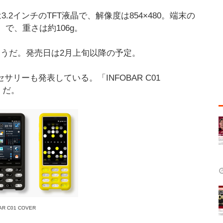
は3.2インチのTFT液晶で、解像度は854×480。端末の
m）で、重さは約106g。
りそうだ。発売日は2月上旬以降の予定。
クセサリーも発表している。「INFOBAR C01
E」だ。
AR C01 COVER