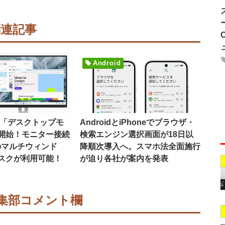
関連記事
Android
16で「デスクトップモ
AndroidとiPhoneでブラウザ・
開始！モニター接続
検索エンジン選択画面が18日以
のマルチウィンド
降順次導入へ。スマホ法全面施行
スクが利用可能！
が迫り各社が案内を発表
集部コメント欄