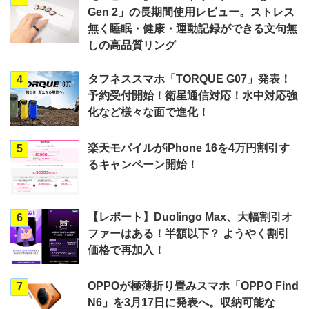
Gen 2」の長期間使用レビュー。ストレス
無く睡眠・健康・運動記録ができる文句無
しの高品質リング
タフネススマホ「TORQUE G07」発表！
4
予約受付開始！衛星通信対応！水中対応強
化など様々な面で進化！
楽天モバイルがiPhone 16を4万円割引す
5
るキャンペーン開始！
【レポート】Duolingo Max、大幅割引オ
6
ファーはある！半額以下？ ようやく割引
価格で再加入！
OPPOが極薄折り畳みスマホ「OPPO Find
7
N6」を3月17日に発表へ。収納可能な