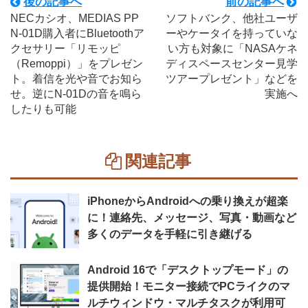
後の記事へ
前の記事へ
NECカシオ、MEDIAS PP
ソフトバンク、他社ユーザ
N-01D購入者にBluetoothア
ーやケータイを持っていな
クセサリー「リモッピ
い方も対象に「NASAケネ
（Remoppi）」をプレゼン
ディスペースセンター見学
ト。着信を光や音でお知ら
ツアープレゼント」などを
せ。逆にN-01Dの音を鳴ら
実施へ
したりも可能
関連記事
iPhoneからAndroidへの乗り換えが超楽
に！連絡先、メッセージ、写真・動画など
多くのデータを手軽に引き継げる
Android 16で「デスクトップモード」の
提供開始！モニター接続でPCライクのマ
ルチウィンドウ・マルチタスクが利用可