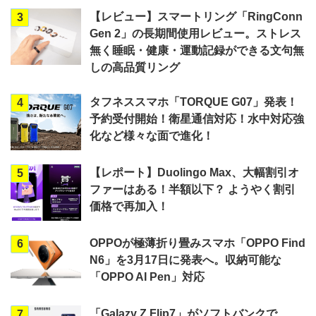
【レビュー】スマートリング「RingConn
3
Gen 2」の長期間使用レビュー。ストレス
無く睡眠・健康・運動記録ができる文句無
しの高品質リング
タフネススマホ「TORQUE G07」発表！
4
予約受付開始！衛星通信対応！水中対応強
化など様々な面で進化！
【レポート】Duolingo Max、大幅割引オ
5
ファーはある！半額以下？ ようやく割引
価格で再加入！
OPPOが極薄折り畳みスマホ「OPPO Find
6
N6」を3月17日に発表へ。収納可能な
「OPPO AI Pen」対応
「Galazy Z Flip7」がソフトバンクで
7