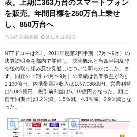
表。上期に363万台のスマートフォン
を販売。年間目標を250万台上乗せ
し、850万台へ
GAPSIS編集部
2011年11月2日
NTTドコモは2日、2011年度第2四半期（7月〜9月）の
決算説明会を都内で開催し、決算概況と当四半期及び
今後の取り組み及び見通しについて明らかにした。ま
ず、同社の上期（4月〜9月）の業績は営業収益が2兆
1,130億円、内携帯電話収入は1兆7,088億円、営業利益
は5,085億円、税引前利益は5,119億円となった。順に
前年同期比は1.2％減、1.5％減、4.3％減、2.9％減とな
った。