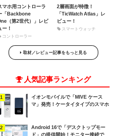
スマホ用コントローラ
2層画面が特徴！
ー「Backbone
「TicWatch Atlas」レ
One（第2世代）」レビ
ビュー！
ュー！
スマートウォッチ
コントローラー
取材／レビュー記事をもっと見る
人気記事ランキング
イオンモバイルで「MIVE ケース
1
マ」発売！ケータイタイプのスマホ
Android 16で「デスクトップモー
2
ド」の提供開始！モニター接続で