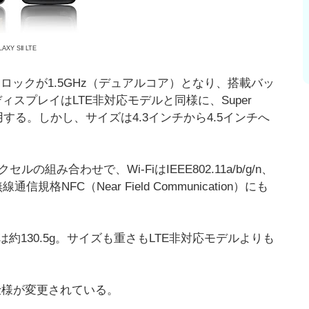
LAXY SⅡ LTE
作クロックが1.5GHz（デュアルコア）となり、搭載バッ
ディスプレイはLTE非対応モデルと同様に、Super
採用する。しかし、サイズは4.3インチから4.5インチへ
み合わせで、Wi-FiはIEEE802.11a/b/g/n、
信規格NFC（Near Field Communication）にも
重さは約130.5g。サイズも重さもLTE非対応モデルよりも
一部仕様が変更されている。