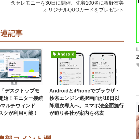
念セレモニーを30日に開催。先着100名に板野友美
オリジナルQUOカードをプレゼント
関連記事
Android
16で「デスクトップモ
AndroidとiPhoneでブラウザ・
開始！モニター接続
検索エンジン選択画面が18日以
のマルチウィンド
降順次導入へ。スマホ法全面施行
スクが利用可能！
が迫り各社が案内を発表
集部コメント欄