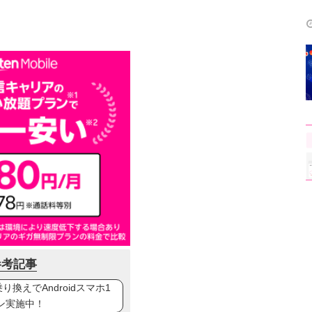
参考記事
換えでAndroidスマホ1
ン実施中！