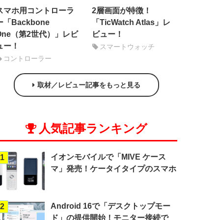
スマホ用コントローラ
2層画面が特徴！
ー「Backbone
「TicWatch Atlas」レ
One（第2世代）」レビ
ビュー！
ュー！
スマートウォッチ
コントローラー
取材／レビュー記事をもっと見る
人気記事ランキング
イオンモバイルで「MIVE ケース
1
マ」発売！ケータイタイプのスマホ
Android 16で「デスクトップモー
2
ド」の提供開始！モニター接続で