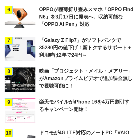
OPPOが極薄折り畳みスマホ「OPPO Find
6
N6」を3月17日に発表へ。収納可能な
「OPPO AI Pen」対応
「Galazy Z Flip7」がソフトバンクで
7
35280円の値下げ！新トクするサポート＋
利用時は2年で24円～
映画「プロジェクト・メイル・メアリー」
8
がAmazonプライムビデオで追加課金無し
で視聴可能に！
楽天モバイルがiPhone 16を4万円割引す
9
るキャンペーン開始！
ドコモが4G LTE対応のノートPC「VAIO
10