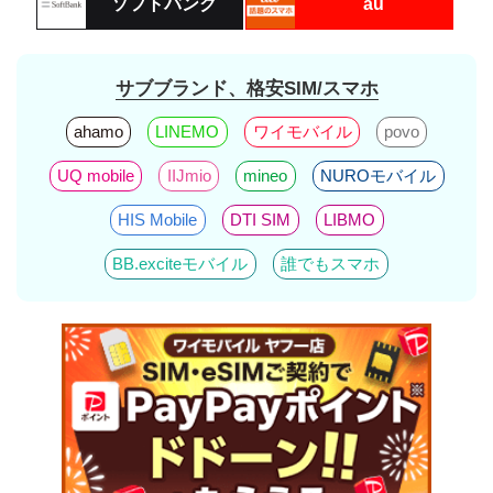
ソフトバンク
au
サブブランド、格安SIM/スマホ
ahamo
LINEMO
ワイモバイル
povo
UQ mobile
IIJmio
mineo
NUROモバイル
HIS Mobile
DTI SIM
LIBMO
BB.exciteモバイル
誰でもスマホ