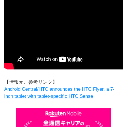
【情報元、参考リンク】
Android Central/HTC announces the HTC Flyer, a 7-
inch tablet with tablet-specific HTC Sense