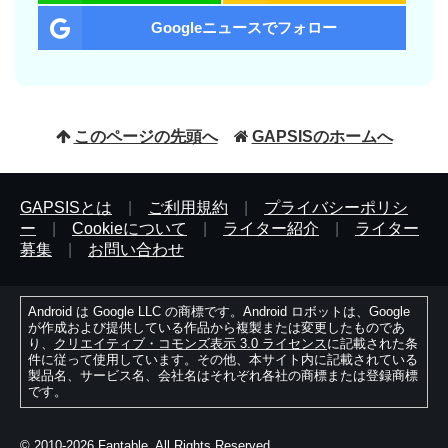
Googleニュースでフォロー
このページの先頭へ
GAPSISのホームへ
GAPSISとは
|
ご利用規約
|
プライバシーポリシ
ー
|
Cookieについて
|
ライター紹介
|
ライター
募集
|
お問い合わせ
Android は Google LLC の商標です。Android ロボットは、Google
が作成および提供している作品から複製または変更したものであ
り、
クリエイティブ・コモンズ表示 3.0 ライセンス
に記載された条
件に従って使用しています。その他、本サイト内に記載されている
製品名、サービス名、会社名はそれぞれ各社の商標または登録商標
です。
© 2010-2026 Fantable. All Rights Reserved.