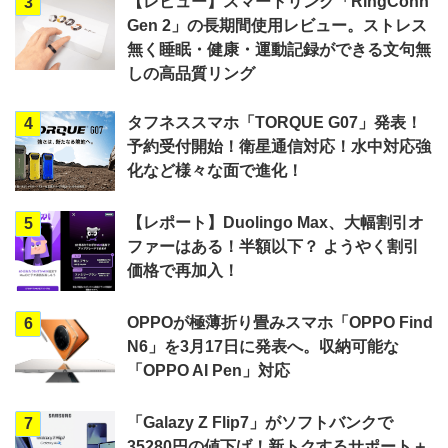
【レビュー】スマートリング「RingConn
3
Gen 2」の長期間使用レビュー。ストレス
無く睡眠・健康・運動記録ができる文句無
しの高品質リング
タフネススマホ「TORQUE G07」発表！
4
予約受付開始！衛星通信対応！水中対応強
化など様々な面で進化！
【レポート】Duolingo Max、大幅割引オ
5
ファーはある！半額以下？ ようやく割引
価格で再加入！
OPPOが極薄折り畳みスマホ「OPPO Find
6
N6」を3月17日に発表へ。収納可能な
「OPPO AI Pen」対応
「Galazy Z Flip7」がソフトバンクで
7
35280円の値下げ！新トクするサポート＋