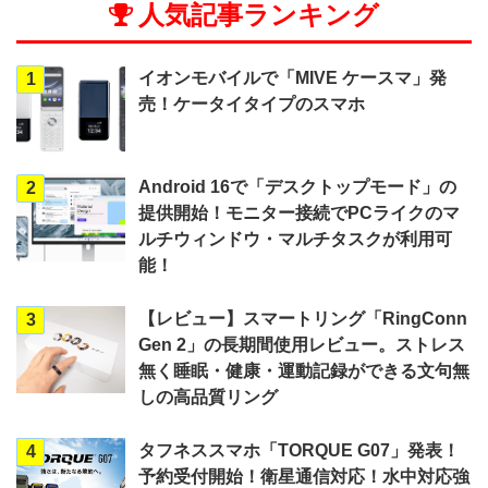
人気記事ランキング
イオンモバイルで「MIVE ケースマ」発
1
売！ケータイタイプのスマホ
Android 16で「デスクトップモード」の
2
提供開始！モニター接続でPCライクのマ
ルチウィンドウ・マルチタスクが利用可
能！
【レビュー】スマートリング「RingConn
3
Gen 2」の長期間使用レビュー。ストレス
無く睡眠・健康・運動記録ができる文句無
しの高品質リング
タフネススマホ「TORQUE G07」発表！
4
予約受付開始！衛星通信対応！水中対応強