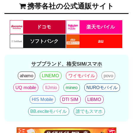
携帯各社の公式通販サイト
ドコモ
楽天モバイル
ソフトバンク
au
サブブランド、格安SIM/スマホ
ahamo
LINEMO
ワイモバイル
povo
UQ mobile
IIJmio
mineo
NUROモバイル
HIS Mobile
DTI SIM
LIBMO
BB.exciteモバイル
誰でもスマホ