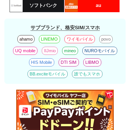
ソフトバンク
au
サブブランド、格安SIM/スマホ
ahamo
LINEMO
ワイモバイル
povo
UQ mobile
IIJmio
mineo
NUROモバイル
HIS Mobile
DTI SIM
LIBMO
BB.exciteモバイル
誰でもスマホ