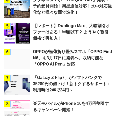
4
予約受付開始！衛星通信対応！水中対応強
化など様々な面で進化！
【レポート】Duolingo Max、大幅割引オ
5
ファーはある！半額以下？ ようやく割引
価格で再加入！
OPPOが極薄折り畳みスマホ「OPPO Find
6
N6」を3月17日に発表へ。収納可能な
「OPPO AI Pen」対応
「Galazy Z Flip7」がソフトバンクで
7
35280円の値下げ！新トクするサポート＋
利用時は2年で24円～
楽天モバイルがiPhone 16を4万円割引す
8
るキャンペーン開始！