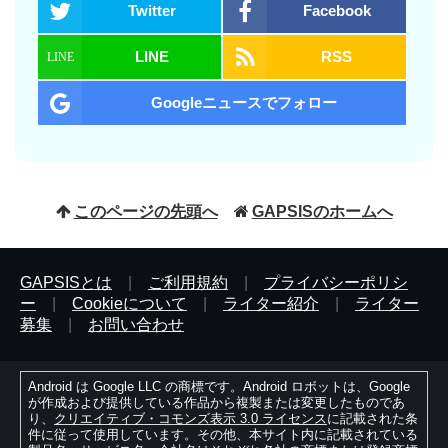
Twitter
Facebook
LINE
RSS
Googleニュースでフォロー
このページの先頭へ
GAPSISのホームへ
GAPSISとは
|
ご利用規約
|
プライバシーポリシ
ー
|
Cookieについて
|
ライター紹介
|
ライター
募集
|
お問い合わせ
Android は Google LLC の商標です。Android ロボットは、Google
が作成および提供している作品から複製または変更したものであ
り、
クリエイティブ・コモンズ表示 3.0 ライセンス
に記載された条
件に従って使用しています。その他、本サイト内に記載されている