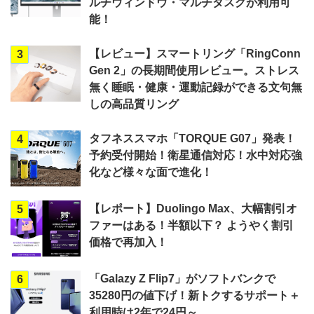
ルチウィンドウ・マルチタスクが利用可
能！
【レビュー】スマートリング「RingConn
3
Gen 2」の長期間使用レビュー。ストレス
無く睡眠・健康・運動記録ができる文句無
しの高品質リング
タフネススマホ「TORQUE G07」発表！
4
予約受付開始！衛星通信対応！水中対応強
化など様々な面で進化！
【レポート】Duolingo Max、大幅割引オ
5
ファーはある！半額以下？ ようやく割引
価格で再加入！
「Galazy Z Flip7」がソフトバンクで
6
35280円の値下げ！新トクするサポート＋
利用時は2年で24円～