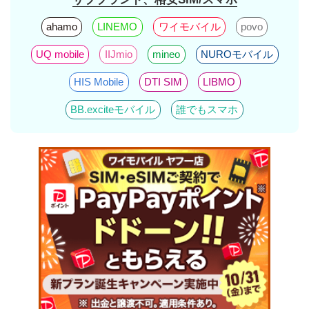
ahamo
LINEMO
ワイモバイル
povo
UQ mobile
IIJmio
mineo
NUROモバイル
HIS Mobile
DTI SIM
LIBMO
BB.exciteモバイル
誰でもスマホ