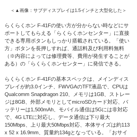
＜▲画像：サブディスプレイは1.5インチと大型化した＞
らくらくホン F-41Fの使い方が分からない時などにサ
ポートしてもらえる「らくらくホンセンター」に直接
できる専用ボタンもしっかり搭載されている。「使い
方」ボタンを長押しすれば、通話料及び利用料無料
（※内容によっては修理費等、費用が発生することが
ある）の「らくらくホンセンター」に発信できる。
らくらくホン F-41Fの基本スペックは、メインディス
プレイが約3.0インチ、FWVGAのTFT液晶で、CPUは
Qualcomm Snapdragon 210、メモリは1GB、ストレー
ジは8GB、外部メモリとしてmicroSDカード対応、バ
ッテリーは1,500mAh、モバイル通信は5Gには非対応
で、4G LTEに対応し、データ通信は下り最大
150Mbps、上り最大50Mbps対応、本体サイズは約113
x 52 x 16.9mm、質量約134gとなっている。「おサイ