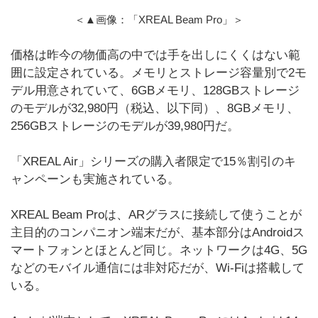
＜▲画像：「XREAL Beam Pro」＞
価格は昨今の物価高の中では手を出しにくくはない範
囲に設定されている。メモリとストレージ容量別で2モ
デル用意されていて、6GBメモリ、128GBストレージ
のモデルが32,980円（税込、以下同）、8GBメモリ、
256GBストレージのモデルが39,980円だ。
「XREAL Air」シリーズの購入者限定で15％割引のキ
ャンペーンも実施されている。
XREAL Beam Proは、ARグラスに接続して使うことが
主目的のコンパニオン端末だが、基本部分はAndroidス
マートフォンとほとんど同じ。ネットワークは4G、5G
などのモバイル通信には非対応だが、Wi-Fiは搭載して
いる。