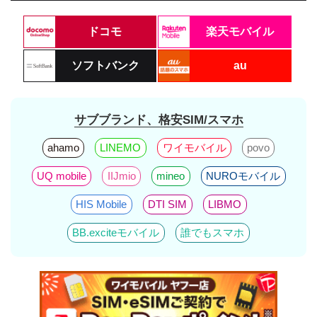
ドコモ
楽天モバイル
ソフトバンク
au
サブブランド、格安SIM/スマホ
ahamo
LINEMO
ワイモバイル
povo
UQ mobile
IIJmio
mineo
NUROモバイル
HIS Mobile
DTI SIM
LIBMO
BB.exciteモバイル
誰でもスマホ