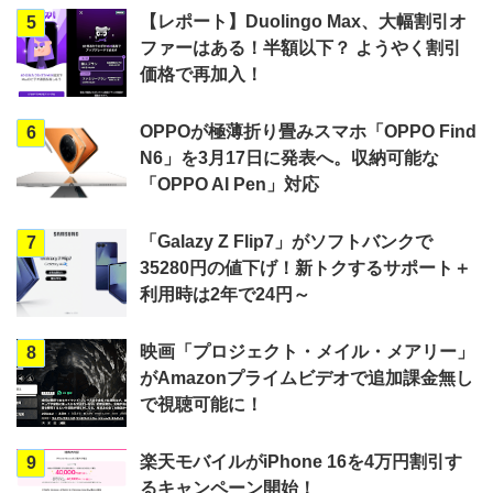
【レポート】Duolingo Max、大幅割引オ
5
ファーはある！半額以下？ ようやく割引
価格で再加入！
OPPOが極薄折り畳みスマホ「OPPO Find
6
N6」を3月17日に発表へ。収納可能な
「OPPO AI Pen」対応
「Galazy Z Flip7」がソフトバンクで
7
35280円の値下げ！新トクするサポート＋
利用時は2年で24円～
映画「プロジェクト・メイル・メアリー」
8
がAmazonプライムビデオで追加課金無し
で視聴可能に！
楽天モバイルがiPhone 16を4万円割引す
9
るキャンペーン開始！