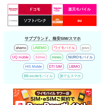
ドコモ
楽天モバイル
ソフトバンク
au
サブブランド、格安SIM/スマホ
ahamo
LINEMO
ワイモバイル
povo
UQ mobile
IIJmio
mineo
NUROモバイル
HIS Mobile
DTI SIM
LIBMO
BB.exciteモバイル
誰でもスマホ