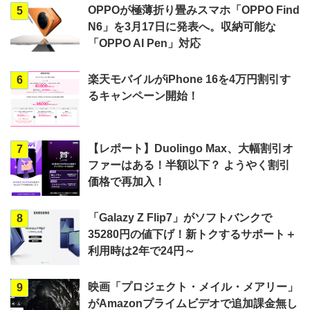
OPPOが極薄折り畳みスマホ「OPPO Find
5
N6」を3月17日に発表へ。収納可能な
「OPPO AI Pen」対応
楽天モバイルがiPhone 16を4万円割引す
6
るキャンペーン開始！
【レポート】Duolingo Max、大幅割引オ
7
ファーはある！半額以下？ ようやく割引
価格で再加入！
「Galazy Z Flip7」がソフトバンクで
8
35280円の値下げ！新トクするサポート＋
利用時は2年で24円～
映画「プロジェクト・メイル・メアリー」
9
がAmazonプライムビデオで追加課金無し