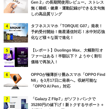
Gen 2」の長期間使用レビュー。ストレス
無く睡眠・健康・運動記録ができる文句無
しの高品質リング
タフネススマホ「TORQUE G07」発表！
4
予約受付開始！衛星通信対応！水中対応強
化など様々な面で進化！
【レポート】Duolingo Max、大幅割引オ
5
ファーはある！半額以下？ ようやく割引
価格で再加入！
OPPOが極薄折り畳みスマホ「OPPO Find
6
N6」を3月17日に発表へ。収納可能な
「OPPO AI Pen」対応
「Galazy Z Flip7」がソフトバンクで
7
35280円の値下げ！新トクするサポート＋