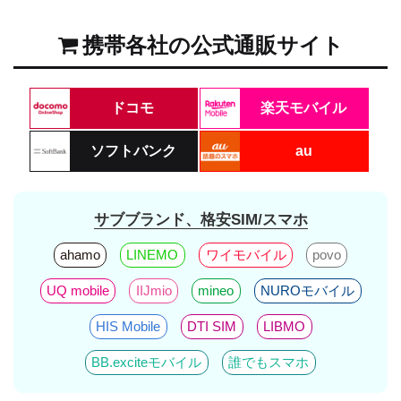
携帯各社の公式通販サイト
ドコモ
楽天モバイル
ソフトバンク
au
サブブランド、格安SIM/スマホ
ahamo
LINEMO
ワイモバイル
povo
UQ mobile
IIJmio
mineo
NUROモバイル
HIS Mobile
DTI SIM
LIBMO
BB.exciteモバイル
誰でもスマホ