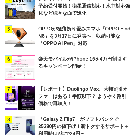
予約受付開始！衛星通信対応！水中対応強
化など様々な面で進化！
OPPOが極薄折り畳みスマホ「OPPO Find
5
N6」を3月17日に発表へ。収納可能な
「OPPO AI Pen」対応
楽天モバイルがiPhone 16を4万円割引す
6
るキャンペーン開始！
【レポート】Duolingo Max、大幅割引オ
7
ファーはある！半額以下？ ようやく割引
価格で再加入！
「Galazy Z Flip7」がソフトバンクで
8
35280円の値下げ！新トクするサポート＋
利用時は2年で24円～