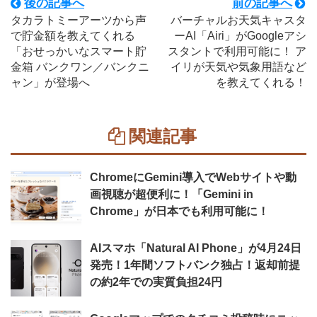
後の記事へ
前の記事へ
タカラトミーアーツから声
バーチャルお天気キャスタ
で貯金額を教えてくれる
ーAI「Airi」がGoogleアシ
「おせっかいなスマート貯
スタントで利用可能に！ ア
金箱 バンクワン／バンクニ
イリが天気や気象用語など
ャン」が登場へ
を教えてくれる！
関連記事
ChromeにGemini導入でWebサイトや動
画視聴が超便利に！「Gemini in
Chrome」が日本でも利用可能に！
AIスマホ「Natural AI Phone」が4月24日
発売！1年間ソフトバンク独占！返却前提
の約2年での実質負担24円