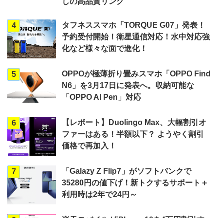
しの高品質リング
タフネススマホ「TORQUE G07」発表！
4
予約受付開始！衛星通信対応！水中対応強
化など様々な面で進化！
OPPOが極薄折り畳みスマホ「OPPO Find
5
N6」を3月17日に発表へ。収納可能な
「OPPO AI Pen」対応
【レポート】Duolingo Max、大幅割引オ
6
ファーはある！半額以下？ ようやく割引
価格で再加入！
「Galazy Z Flip7」がソフトバンクで
7
35280円の値下げ！新トクするサポート＋
利用時は2年で24円～