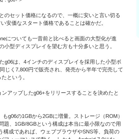
スとのセット価格になるので、一概に安いと言い切る
やすい安価なスタート価格であることは確かだ。
Phoneについても一昔前と比べると画面の大型化が進
台の小型ディスプレイを望む方も十分多いと思う。
たg06は、4インチのディスプレイを採用した小型ボ
同じく7,800円で販売され、発売から半年で完売して
ったという。
ョンアップしたg06+をリリースすることを決めたと
RAM）もg06の1GBから2GBに増量。ストレージ（ROM）
際問題、1GB/8GBという構成は本当に最小限なので用
という構成であれば、ウェブブラウザやSNS等、負荷の