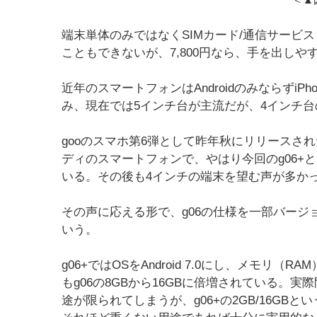
端末単体のみではなくSIMカード/通信サービ
こともできないが、7,800円なら、手を出し
近年のスマートフォンはAndroidのみならずi
み、現在では5インチ台が主流だが、4インチ
gooのスマホ第6弾として昨年秋にリリースされ
ディのスマートフォンで、やはり今回のg06+と
いる。その後も4インチの端末を望む声が多か
その声に応える形で、g06の仕様を一部バージ
いう。
g06+ではOSをAndroid 7.0にし、メモリ（
もg06の8GBから16GBに倍増されている。実
途が限られてしまうが、g06+の2GB/16GB