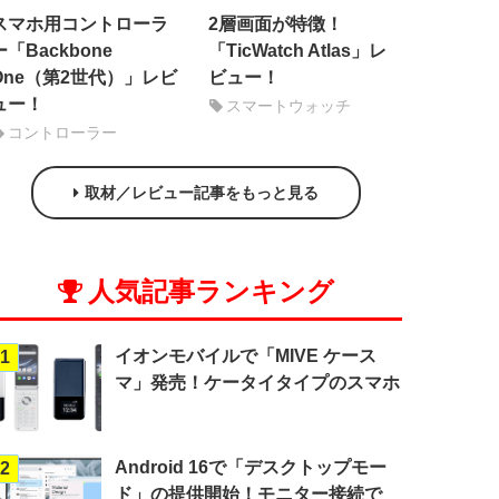
スマホ用コントローラ
2層画面が特徴！
ー「Backbone
「TicWatch Atlas」レ
One（第2世代）」レビ
ビュー！
ュー！
スマートウォッチ
コントローラー
取材／レビュー記事をもっと見る
人気記事ランキング
イオンモバイルで「MIVE ケース
1
マ」発売！ケータイタイプのスマホ
Android 16で「デスクトップモー
2
ド」の提供開始！モニター接続で