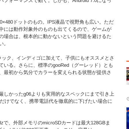
ーマンスで動く。しかも、Android 7.0になっ
0×480ドットのもの。IPS液晶で視野角も広い。ただ
中には動作対象外のものも出てくるので、ゲームが
の場合は、根本的に動かないという問題を避けるた
い。
ブラック、インディゴに加えて、子供にもオススメとさ
いる。さらに、標準のgooRed（グーレッド）とも
、最初から気分でカラーを変えられる状態が提供さ
厳しかったg06よりも実用的なスペックにまで引き上
てだけでなく、携帯電話代を徹底的に下げたい場合に
1GHzで、外部メモリのmicroSDカードは最大128GBま