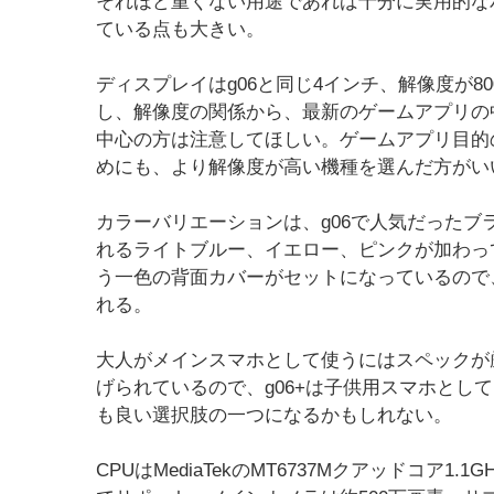
それほど重くない用途であれば十分に実用的なパフォ
ている点も大きい。
ディスプレイはg06と同じ4インチ、解像度が80
し、解像度の関係から、最新のゲームアプリの
中心の方は注意してほしい。ゲームアプリ目的
めにも、より解像度が高い機種を選んだ方がい
カラーバリエーションは、g06で人気だった
れるライトブルー、イエロー、ピンクが加わって
う一色の背面カバーがセットになっているので
れる。
大人がメインスマホとして使うにはスペックが
げられているので、g06+は子供用スマホとし
も良い選択肢の一つになるかもしれない。
CPUはMediaTekのMT6737Mクアッドコア1.