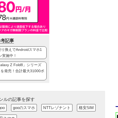
参考記事
換えでAndroidスマホ1
ン実施中！
axy Z Fold8」シリーズ
ip8」を発売！合計最大31000ポ
ンルの記事を探す
goo
gooのスマホ
NTTレゾナント
格安SIM