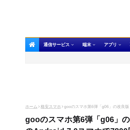
通信サービス
端末
アプリ
ホーム
格安スマホ
gooのスマホ第6弾「g06」の改良版「g
gooのスマホ第6弾「g06」