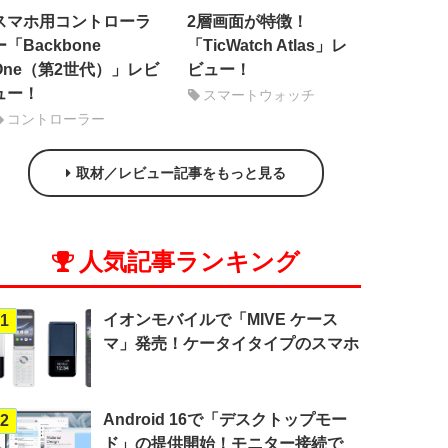
スマホ用コントローラ
2層画面が特徴！
ー「Backbone
「TicWatch Atlas」レ
One（第2世代）」レビ
ビュー！
ュー！
スマートウォッチ
コントローラー
取材／レビュー記事をもっと見る
人気記事ランキング
イオンモバイルで「MIVE ケース
1
マ」発売！ケータイタイプのスマホ
Android 16で「デスクトップモー
2
ド」の提供開始！モニター接続で