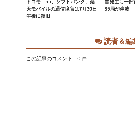
ドコモ、au、ソフトバンク、楽
害発生も一部
天モバイルの通信障害は7月30日
85局が停波
午後に復旧
読者＆編
この記事のコメント：0 件