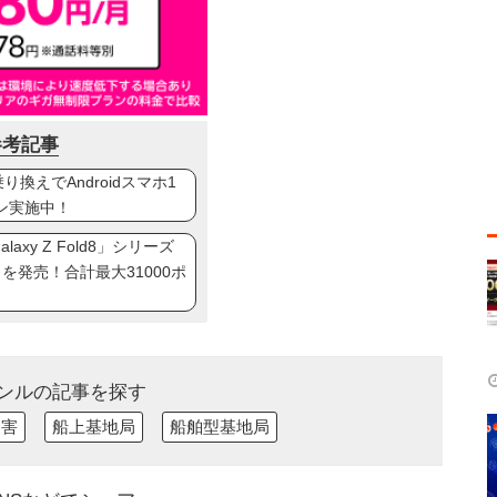
参考記事
換えでAndroidスマホ1
ン実施中！
axy Z Fold8」シリーズ
ip8」を発売！合計最大31000ポ
ンルの記事を探す
災害
船上基地局
船舶型基地局