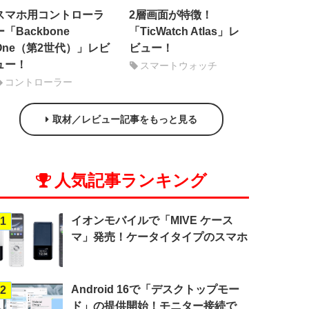
スマホ用コントローラ
2層画面が特徴！
ー「Backbone
「TicWatch Atlas」レ
One（第2世代）」レビ
ビュー！
ュー！
スマートウォッチ
コントローラー
取材／レビュー記事をもっと見る
人気記事ランキング
イオンモバイルで「MIVE ケース
1
マ」発売！ケータイタイプのスマホ
Android 16で「デスクトップモー
2
ド」の提供開始！モニター接続で