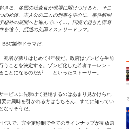
起きる。各国の捜査官が現場に駆けつけると、そこ
つの死体。主人公の二人の刑事を中心に、事件解明
予想外の展開へと進んでいく…。国境で起きた猟奇
件を追う、話題の英国ミステリードラマ。
」で、BBC製作ドラマだ。
、死者が蘇りはじめて4年後だ。政府はゾンビを生前
行うことを決定する。ゾンビ化した若者キーレン・
ることになるのだが……といったストーリー。
信サービスに先駆けて登場するのはあまり見かけられ
概要に興味を引かれる方はもちろん、すでに知ってい
となりそうだ。
信サービスで、完全定額制で全てのラインナップが見放題