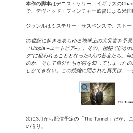
本作の脚本はデニス・ケリー。イギリスのChann
で、デヴィッド・フィンチャー監督による米国
ジャンルはミステリー・サスペンスで、ストー
20世紀に起きるあらゆる地球上の大災害を予
「Utopia –ユートピア–」。その、極秘で
ク”に狙われることとなった4人の若者たち。
のか、そして自分たちが何を知ってしまったの
しかできない。この続編に隠された真実は、一
次に3月から配信予定の「The Tunnel」
の通り。