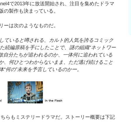
el4で2013年に放送開始され、注目を集めたドラマ
版の製作も決まっている。
リーは次のようなものだ。
見していると噂される、カルト的人気を誇るコミック
描かれた続編原稿を手にしたことで、謎の組織“ネットワー
何故自分たちが追われるのか、一体何に追われている
か、何ひとつわからないまま、ただ逃げ続けること
体“何の”未来を予言しているのかー。
だが、こちらもミステリードラマだ。ストーリー概要は下記