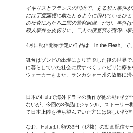
イギリスとフランスの国境で、ある殺人事件が
には丁度国境に横たわるように倒れているひと
の捜査にあたる二国の警察組織。だが、事件は
殺人事件を皮切りに、二人の捜査官が謎深い事
4月に配信開始予定の作品は「In the Flesh
舞台はゾンビの出現により荒廃した後の世界で
に暮らしていた社会に戻すべくリハビリ治療を
ウォーカーもまた、ランカシャー州の故郷に帰
日本のHuluで海外ドラマの新作が他の動画配
ないが、今回の3作品はジャンル、ストーリー
て日本上陸を待ち望んでいた方には嬉しい配信
なお、Huluは月額933円（税抜）の動画配