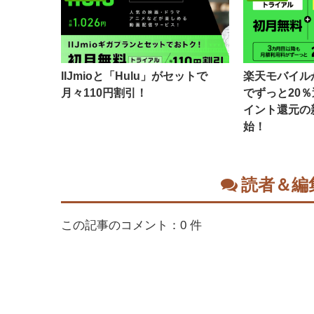
IIJmioと「Hulu」がセットで
楽天モバイルか
月々110円割引！
でずっと20％
イント還元の
始！
読者＆編
この記事のコメント：0 件