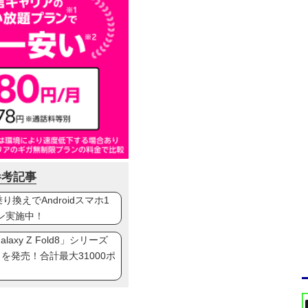
参考記事
換えでAndroidスマホ1
ン実施中！
axy Z Fold8」シリーズ
ip8」を発売！合計最大31000ポ