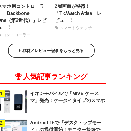
スマホ用コントローラ
2層画面が特徴！
ー「Backbone
「TicWatch Atlas」レ
One（第2世代）」レビ
ビュー！
ュー！
スマートウォッチ
コントローラー
取材／レビュー記事をもっと見る
人気記事ランキング
イオンモバイルで「MIVE ケース
1
マ」発売！ケータイタイプのスマホ
Android 16で「デスクトップモー
2
ド」の提供開始！モニター接続で