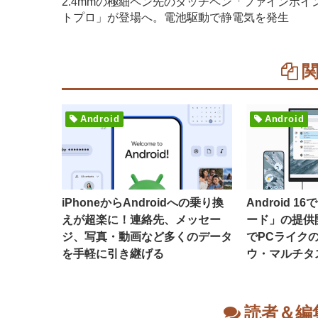
2.4mmの極細ペン先のタッチペン「ファインポイ
トプロ」が登場へ。電池駆動で静電気を発生
Android
Android
iPhoneからAndroidへの乗り換
Android 
えが超楽に！連絡先、メッセー
ード」の提供
ジ、写真・動画など多くのデータ
でPCライク
を手軽に引き継げる
ウ・マルチタ
読者＆編