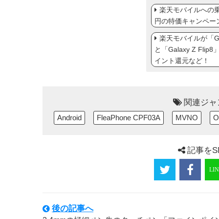
楽天モバイルへの乗り
円の特価キャンペー
楽天モバイルが「Gal
と「Galaxy Z Fl
イント還元など！
関連ジャ
Android
FleaPhone CPF03A
MVNO
O
記事をS
後の記事へ