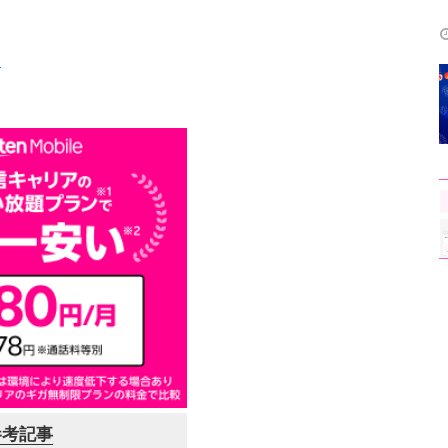
て
参考記事