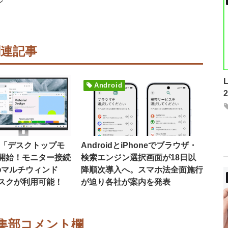
ン
関連記事
Android
16で「デスクトップモ
AndroidとiPhoneでブラウザ・
開始！モニター接続
検索エンジン選択画面が18日以
のマルチウィンド
降順次導入へ。スマホ法全面施行
スクが利用可能！
が迫り各社が案内を発表
集部コメント欄