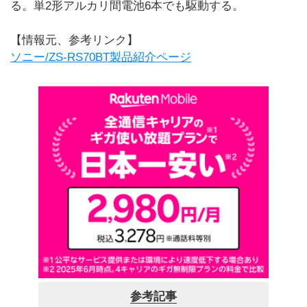
る。単2形アルカリ間電池6本でも駆動する。
【情報元、参考リンク】
ソニー/ZS-RS70BT製品紹介ページ
参考記事