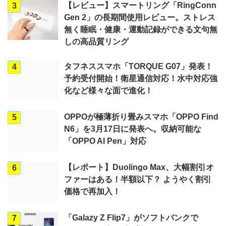
【レビュー】スマートリング「RingConn
3
Gen 2」の長期間使用レビュー。ストレス
無く睡眠・健康・運動記録ができる文句無
しの高品質リング
タフネススマホ「TORQUE G07」発表！
4
予約受付開始！衛星通信対応！水中対応強
化など様々な面で進化！
OPPOが極薄折り畳みスマホ「OPPO Find
5
N6」を3月17日に発表へ。収納可能な
「OPPO AI Pen」対応
【レポート】Duolingo Max、大幅割引オ
6
ファーはある！半額以下？ ようやく割引
価格で再加入！
「Galazy Z Flip7」がソフトバンクで
7