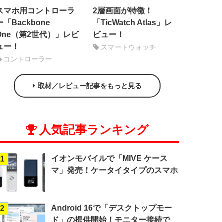
スマホ用コントローラ
2層画面が特徴！
ー「Backbone
「TicWatch Atlas」レ
One（第2世代）」レビ
ビュー！
ュー！
スマートウォッチ
コントローラー
取材／レビュー記事をもっと見る
人気記事ランキング
イオンモバイルで「MIVE ケース
1
マ」発売！ケータイタイプのスマホ
Android 16で「デスクトップモー
2
ド」の提供開始！モニター接続で