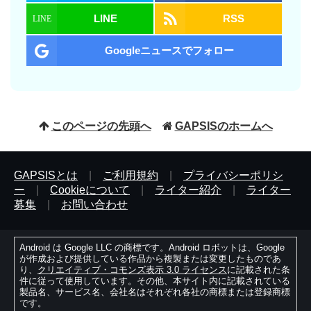
LINE
RSS
Googleニュースでフォロー
このページの先頭へ
GAPSISのホームへ
GAPSISとは
|
ご利用規約
|
プライバシーポリシ
ー
|
Cookieについて
|
ライター紹介
|
ライター
募集
|
お問い合わせ
Android は Google LLC の商標です。Android ロボットは、Google
が作成および提供している作品から複製または変更したものであ
り、
クリエイティブ・コモンズ表示 3.0 ライセンス
に記載された条
件に従って使用しています。その他、本サイト内に記載されている
製品名、サービス名、会社名はそれぞれ各社の商標または登録商標
です。