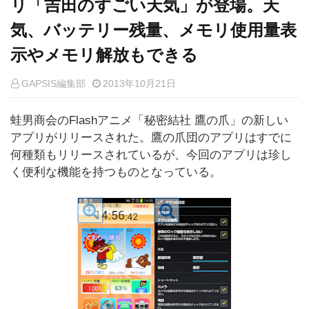
リ「吉田のすごい天気」が登場。天
気、バッテリー残量、メモリ使用量表
示やメモリ解放もできる
GAPSIS編集部
2013年10月21日
蛙男商会のFlashアニメ「秘密結社 鷹の爪」の新しい
アプリがリリースされた。鷹の爪団のアプリはすでに
何種類もリリースされているが、今回のアプリは珍し
く便利な機能を持つものとなっている。