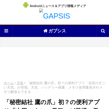
Androidニュース＆アプリ情報メディア
ガプシス
ホーム
天気
「秘密結社 鷹の爪」初？の便利アプリ「吉田のすご
い天気」が登場。天気、バッテリー残量、メモリ使用量表示やメ
モリ解放もできる
「秘密結社 鷹の爪」初？の便利アプ