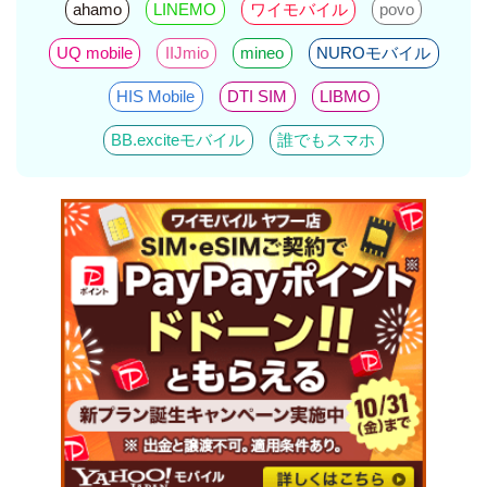
ahamo
LINEMO
ワイモバイル
povo
UQ mobile
IIJmio
mineo
NUROモバイル
HIS Mobile
DTI SIM
LIBMO
BB.exciteモバイル
誰でもスマホ