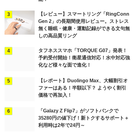
【レビュー】スマートリング「RingConn
3
Gen 2」の長期間使用レビュー。ストレス
無く睡眠・健康・運動記録ができる文句無
しの高品質リング
タフネススマホ「TORQUE G07」発表！
4
予約受付開始！衛星通信対応！水中対応強
化など様々な面で進化！
【レポート】Duolingo Max、大幅割引オ
5
ファーはある！半額以下？ ようやく割引
価格で再加入！
「Galazy Z Flip7」がソフトバンクで
6
35280円の値下げ！新トクするサポート＋
利用時は2年で24円～