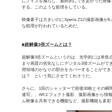
にノイズを減らし、最終的にできあがった画像
する。このような処理をしている。
映像素子は大きいのにXperia Z1の撮影画
な処理が行われているためだ。
■超解像3倍ズームとは？
超解像3倍ズームというのは、光学的には単焦
まり画質の劣化なしにデジタル3倍ズームがで
用領域のかなりの部分をカバーすることができ
は？ という気にさせてくれそうだ。
さらに、1回のシャッターで前後30枚とその瞬
連写」、ARエフェクト撮影、撮影画像から情報検索で
ム映像を共有できる機能など、撮影機能も多彩