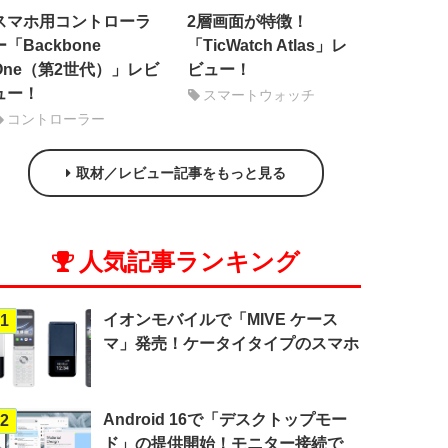
スマホ用コントローラ
2層画面が特徴！
ー「Backbone
「TicWatch Atlas」レ
One（第2世代）」レビ
ビュー！
ュー！
スマートウォッチ
コントローラー
取材／レビュー記事をもっと見る
人気記事ランキング
イオンモバイルで「MIVE ケース
1
マ」発売！ケータイタイプのスマホ
Android 16で「デスクトップモー
2
ド」の提供開始！モニター接続で