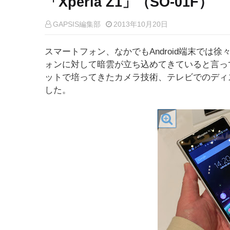
「Xperia Z1」（SO-01F）
GAPSIS編集部
2013年10月20日
スマートフォン、なかでもAndroid端末で
ォンに対して暗雲が立ち込めてきていると言っ
ットで培ってきたカメラ技術、テレビでのディスプ
した。