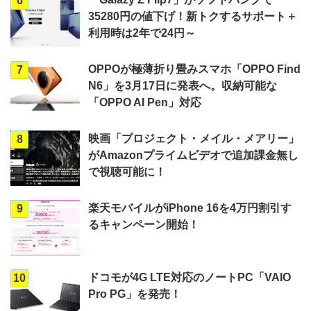
6
35280円の値下げ！新トクするサポート＋
利用時は2年で24円～
OPPOが極薄折り畳みスマホ「OPPO Find
7
N6」を3月17日に発表へ。収納可能な
「OPPO AI Pen」対応
映画「プロジェクト・メイル・メアリー」
8
がAmazonプライムビデオで追加課金無し
で視聴可能に！
楽天モバイルがiPhone 16を4万円割引す
9
るキャンペーン開始！
ドコモが4G LTE対応のノートPC「VAIO
10
Pro PG」を発売！