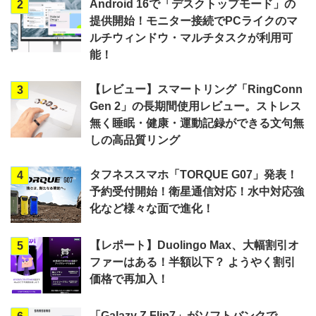
Android 16で「デスクトップモード」の
2
提供開始！モニター接続でPCライクのマ
ルチウィンドウ・マルチタスクが利用可
能！
【レビュー】スマートリング「RingConn
3
Gen 2」の長期間使用レビュー。ストレス
無く睡眠・健康・運動記録ができる文句無
しの高品質リング
タフネススマホ「TORQUE G07」発表！
4
予約受付開始！衛星通信対応！水中対応強
化など様々な面で進化！
【レポート】Duolingo Max、大幅割引オ
5
ファーはある！半額以下？ ようやく割引
価格で再加入！
「Galazy Z Flip7」がソフトバンクで