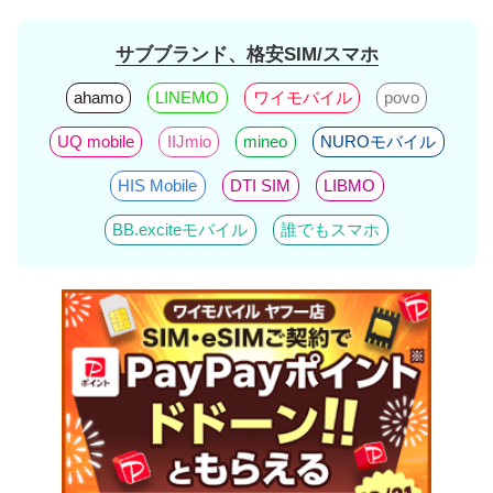
サブブランド、格安SIM/スマホ
ahamo
LINEMO
ワイモバイル
povo
UQ mobile
IIJmio
mineo
NUROモバイル
HIS Mobile
DTI SIM
LIBMO
BB.exciteモバイル
誰でもスマホ