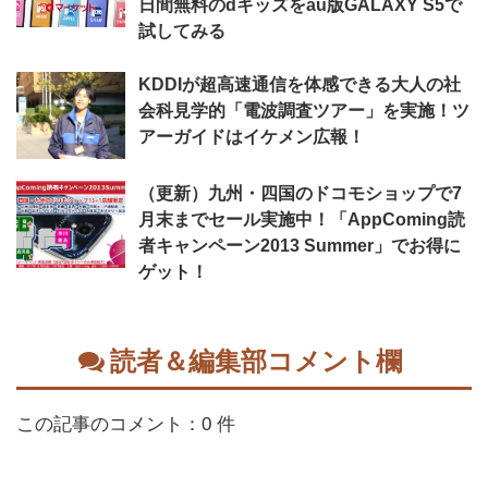
日間無料のdキッズをau版GALAXY S5で
試してみる
KDDIが超高速通信を体感できる大人の社
会科見学的「電波調査ツアー」を実施！ツ
アーガイドはイケメン広報！
（更新）九州・四国のドコモショップで7
月末までセール実施中！「AppComing読
者キャンペーン2013 Summer」でお得に
ゲット！
読者＆編集部コメント欄
この記事のコメント：0 件