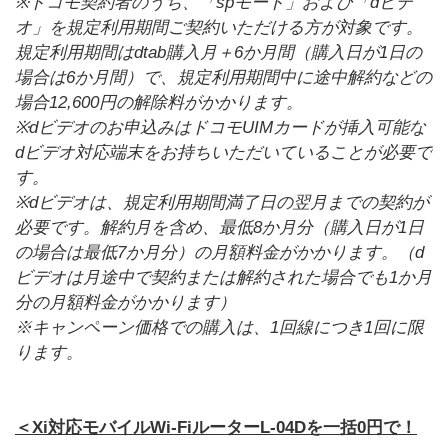
※ドコモ契約者のうち、「spモード」および「dビデ
オ」を規定利用期間ご契約いただける方が対象です。
規定利用期間はdtab購入月＋6か月間（購入日が1日の
場合は6か月間）で、規定利用期間中に途中解約などの
場合12,600円の解除料がかかります。
※dビデオのお申込みはドコモUIMカードが挿入可能な
dビデオ対応端末をお持ちいただいていることが必要で
す。
※dビデオは、規定利用期間満了日の翌月までの契約が
必要です。解約月を含め、最低8か月分（購入日が1日
の場合は最低7か月分）の月額料金がかかります。（d
ビデオは月途中で契約または解約された場合でも1か月
分の月額料金がかかります）
※キャンペーン価格での購入は、1回線につき1回に限
ります。
＜Xi対応モバイルWi-FiルーターL-04Dを一括0円で！