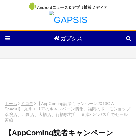
Androidニュース＆アプリ情報メディア
ガプシス
ホーム
ドコモ
【AppComing読者キャンペーン2013GW
Special】 九州エリアのキャンペーン情報。福岡のドコモショップ
薬院店、西新店、大橋店、行橋駅前店、豆津バイパス店でセール
実施！
【AppComing読者キャンペーン