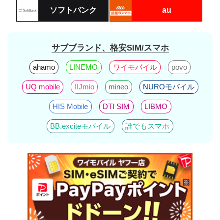
ソフトバンク
au
サブブランド、格安SIM/スマホ
ahamo
LINEMO
ワイモバイル
povo
UQ mobile
IIJmio
mineo
NUROモバイル
HIS Mobile
DTI SIM
LIBMO
BB.exciteモバイル
誰でもスマホ