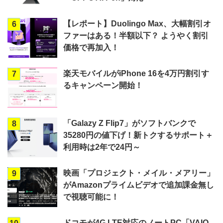
【レポート】Duolingo Max、大幅割引オ
6
ファーはある！半額以下？ ようやく割引
価格で再加入！
楽天モバイルがiPhone 16を4万円割引す
7
るキャンペーン開始！
「Galazy Z Flip7」がソフトバンクで
8
35280円の値下げ！新トクするサポート＋
利用時は2年で24円～
映画「プロジェクト・メイル・メアリー」
9
がAmazonプライムビデオで追加課金無し
で視聴可能に！
ドコモが4G LTE対応のノートPC「VAIO