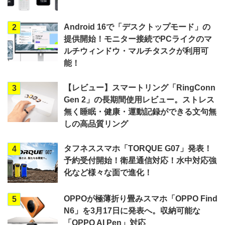
Android 16で「デスクトップモード」の
2
提供開始！モニター接続でPCライクのマ
ルチウィンドウ・マルチタスクが利用可
能！
【レビュー】スマートリング「RingConn
3
Gen 2」の長期間使用レビュー。ストレス
無く睡眠・健康・運動記録ができる文句無
しの高品質リング
タフネススマホ「TORQUE G07」発表！
4
予約受付開始！衛星通信対応！水中対応強
化など様々な面で進化！
OPPOが極薄折り畳みスマホ「OPPO Find
5
N6」を3月17日に発表へ。収納可能な
「OPPO AI Pen」対応